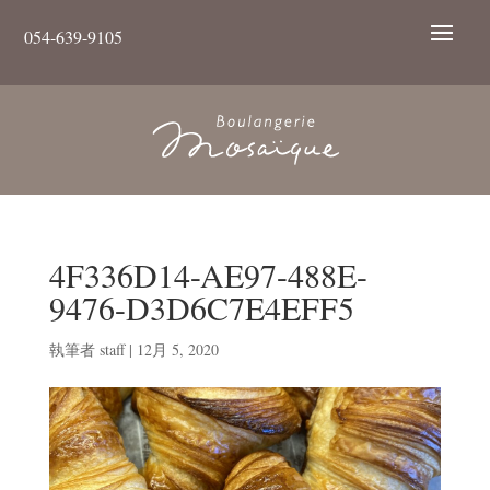
054-639-9105
4F336D14-AE97-488E-
9476-D3D6C7E4EFF5
執筆者
staff
|
12月 5, 2020